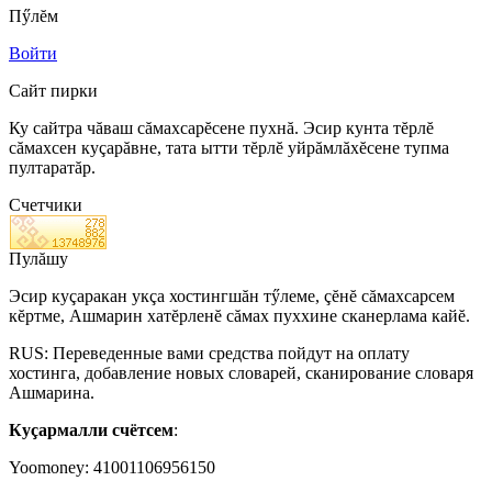
Пӳлĕм
Войти
Сайт пирки
Ку сайтра чăваш сăмахсарĕсене пухнă. Эсир кунта тĕрлĕ
сăмахсен куçарăвне, тата ытти тĕрлĕ уйрăмлăхĕсене тупма
пултаратăр.
Счетчики
Пулăшу
Эсир куçаракан укçа хостингшăн тӳлеме, çĕнĕ сăмахсарсем
кĕртме, Ашмарин хатĕрленĕ сăмах пуххине сканерлама кайĕ.
RUS: Переведенные вами средства пойдут на оплату
хостинга, добавление новых словарей, сканирование словаря
Ашмарина.
Куçармалли счётсем
:
Yoomoney: 41001106956150