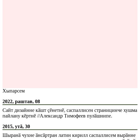
Хыпарсем
2022, раштав, 08
Сайт дизайнне кӑшт ҫӗнетнӗ, саспаллисен страницинче хушма
пайлану кӗртнӗ //Александр Тимофеев пулӑшнипе.
2015, утă, 30
Шыранӑ чухне ӑнсӑртран латин кирилл саспаллисем вырӑнне