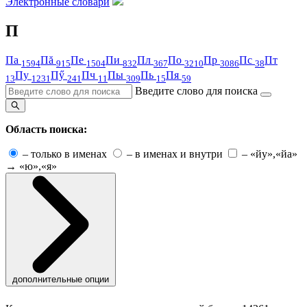
Электронные словари
П
Па
Пă
Пе
Пи
Пл
По
Пр
Пс
Пт
1594
915
1504
832
367
3210
3086
38
Пу
Пӳ
Пч
Пы
Пь
Пя
13
1231
241
11
309
15
59
Введите слово для поиска
Область поиска:
–
только в именах
–
в именах и внутри
–
«йу»,«йа»
→ «ю»,«я»
дополнительные опции