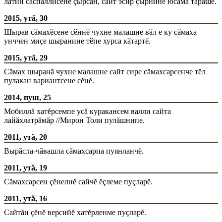
латин саспаллисене ҫырсан, сайт эсир ҫырнине юсама тӑрӑшӗ.
2015, утă, 30
Шырав сӑмахӗсене сӗннӗ чухне малашне вӑл е ку сӑмаха
унччен миҫе шыранине тӗпе хурса кӑтартӗ.
2015, утă, 29
Сăмах шыранӑ чухне малашне сайт сире сăмахсарсенче тĕл
пулакан вариантсене сĕнĕ.
2014, пуш, 25
Мобиллă хатĕрсемпе усă куракансем валли сайта
лайăхлатрăмăр //Мирон Толи пулăшнипе.
2011, утă, 20
Вырăсла-чăвашла сăмахсарпа пуянланчĕ.
2011, утă, 19
Сăмахсарсен çĕнелнĕ сайчĕ ĕçлеме пуçларĕ.
2011, утă, 16
Сайтăн çĕнĕ версийĕ хатĕрленме пуçларĕ.