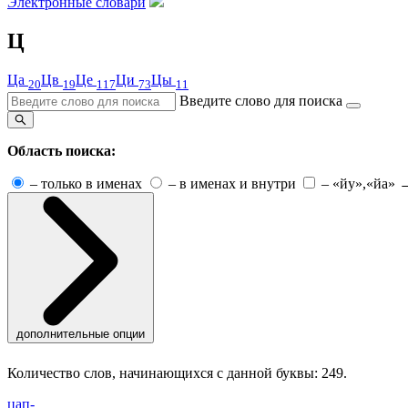
Электронные словари
Ц
Ца
Цв
Це
Ци
Цы
20
19
117
73
11
Введите слово для поиска
Область поиска:
–
только в именах
–
в именах и внутри
–
«йу»,«йа» 
дополнительные опции
Количество слов, начинающихся с данной буквы: 249.
цап-