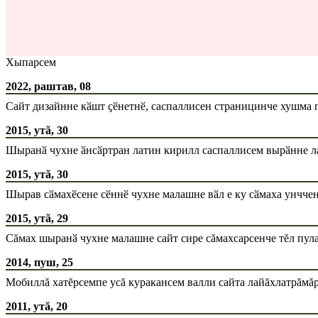
Хыпарсем
2022, раштав, 08
Сайт дизайнне кӑшт ҫӗнетнӗ, саспаллисен страницинче хушма 
2015, утă, 30
Шыранӑ чухне ӑнсӑртран латин кирилл саспаллисем вырӑнне ла
2015, утă, 30
Шырав сӑмахӗсене сӗннӗ чухне малашне вӑл е ку сӑмаха унччен
2015, утă, 29
Сăмах шыранӑ чухне малашне сайт сире сăмахсарсенче тĕл пула
2014, пуш, 25
Мобиллă хатĕрсемпе усă куракансем валли сайта лайăхлатрăмă
2011, утă, 20