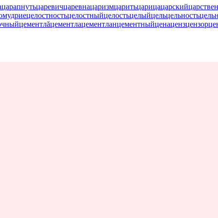
а
царапнуть
царевич
царевна
царизм
царить
царица
царский
царстве
омудрие
целостность
целостный
целость
целый
цель
цельность
цельн
очный
цементлă
цементла
цементлан
цементный
цена
ценз
цензор
це