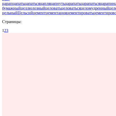
царап
цапать
цапаться
цапля
цапнуть
царапать
царапаться
царапин
бумажный
целлюлозный
целовать
целоваться
целомудренный
цел
цельный
Цельсий
цемент
цементация
цементировать
цементиров
Страницы:
1
2
3