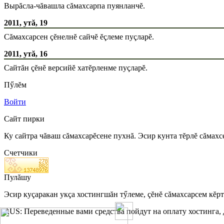
Вырăсла-чăвашла сăмахсарпа пуянланчĕ.
2011, утă, 19
Сăмахсарсен çĕнелнĕ сайчĕ ĕçлеме пуçларĕ.
2011, утă, 16
Сайтăн çĕнĕ версийĕ хатĕрленме пуçларĕ.
Пӳлĕм
Войти
Сайт пирки
Ку сайтра чăваш сăмахсарĕсене пухнă. Эсир кунта тĕрлĕ сăмахс
Счетчики
Пулăшу
Эсир куçаракан укçа хостингшăн тӳлеме, çĕнĕ сăмахсарсем кĕр
RUS: Переведенные вами средства пойдут на оплату хостинга,