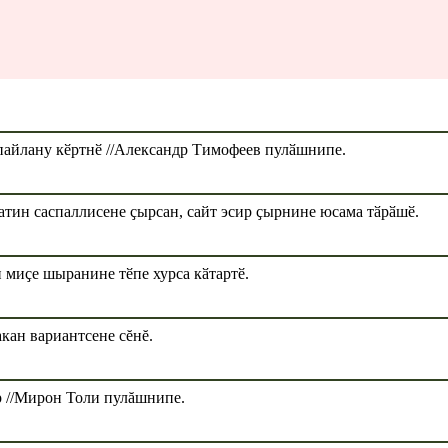
пайлану кӗртнӗ //Александр Тимофеев пулӑшнипе.
тин саспаллисене ҫырсан, сайт эсир ҫырнине юсама тӑрӑшӗ.
 миҫе шыранине тӗпе хурса кӑтартӗ.
кан вариантсене сĕнĕ.
р //Мирон Толи пулăшнипе.