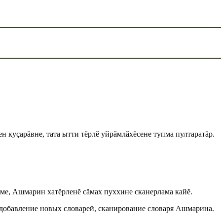
ен куçарăвне, тата ытти тĕрлĕ уйрăмлăхĕсене тупма пултаратăр.
тме, Ашмарин хатĕрленĕ сăмах пуххине сканерлама кайĕ.
 добавление новых словарей, сканирование словаря Ашмарина.