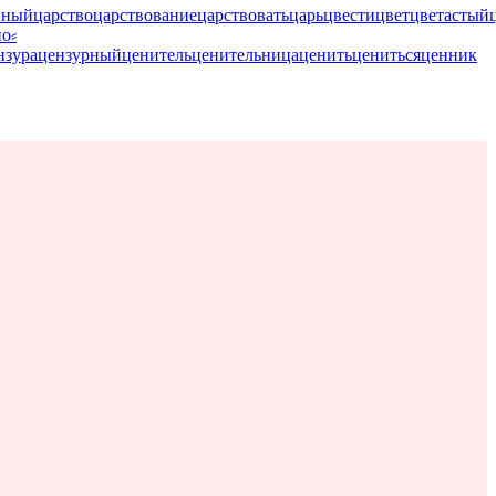
нный
царство
царствование
царствовать
царь
цвести
цвет
цветастый
о⸗
нзура
цензурный
ценитель
ценительница
ценить
цениться
ценник